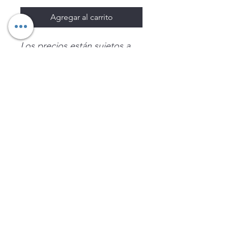
Agregar al carrito
Los precios están sujetos a
cambio sin previo aviso.
Imágenes de productos con
fines ilustrativos.
Disponibilidad sujeta a
existencias. Precios en MXN
sin IVA.
LEGNATEC
Email
ventas@legnatec.com
WhatsApp
+52 1 81 1184 8644