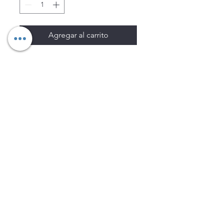
Agregar al carrito
Los precios están sujetos a
cambio sin previo aviso.
Imágenes de productos con
fines ilustrativos.
Disponibilidad sujeta a
existencias. Precios en MXN
sin IVA.
LEGNATEC
Email
ventas@legnatec.com