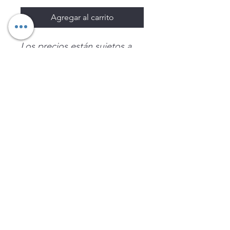
Agregar al carrito
Los precios están sujetos a
cambio sin previo aviso.
Imágenes de productos con
fines ilustrativos.
Disponibilidad sujeta a
existencias. Precios en MXN
sin IVA.
LEGNATEC
Email
ventas@legnatec.com
WhatsApp
+52 1 81 1184 8644