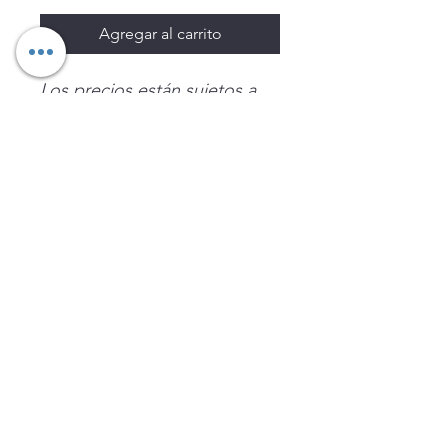
Agregar al carrito
Los precios están sujetos a
cambio sin previo aviso.
Imágenes de productos con
fines ilustrativos.
Disponibilidad sujeta a
existencias. Precios en MXN
sin IVA.
LEGNATEC
Email
ventas@legnatec.com
WhatsApp
+52 1 81 1184 8644