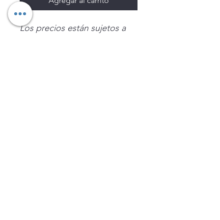
Agregar al carrito
Los precios están sujetos a
cambio sin previo aviso.
Imágenes de productos con
fines ilustrativos.
Disponibilidad sujeta a
existencias. Precios en MXN
sin IVA.
LEGNATEC
Email
ventas@legnatec.com
WhatsApp
+52 1 81 1184 8644
©2023 por LEGNATEC. Creado con LEGNATEC.COM