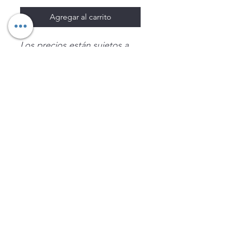
Agregar al carrito
Los precios están sujetos a
cambio sin previo aviso.
Imágenes de productos con
fines ilustrativos.
Disponibilidad sujeta a
existencias. Precios en MXN
sin IVA.
LEGNATEC
Email
ventas@legnatec.com
WhatsApp
+52 1 81 1184 8644