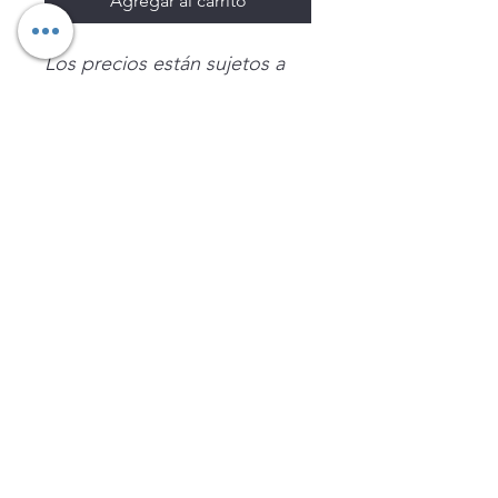
Agregar al carrito
Los precios están sujetos a
cambio sin previo aviso.
Imágenes de productos con
fines ilustrativos.
Disponibilidad sujeta a
existencias. Precios en MXN
sin IVA.
LEGNATEC
Email
ventas@legnatec.com
WhatsApp
+52 1 81 1184 8644
©2023 por LEGNATEC. Creado con LEGNATEC.COM