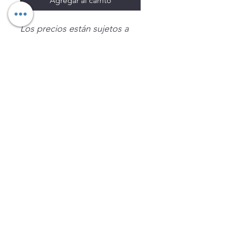
Agregar al carrito
Los precios están sujetos a
cambio sin previo aviso.
Imágenes de productos con
fines ilustrativos.
Disponibilidad sujeta a
existencias. Precios en MXN
sin IVA.
LEGNATEC
Email
ventas@legnatec.com
WhatsApp
+52 1 81 1184 8644
©2023 por LEGNATEC. Creado con LEGNATEC.COM