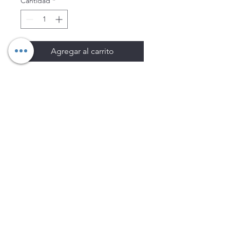
Cantidad
*
Agregar al carrito
Los precios están sujetos a
cambio sin previo aviso.
Imágenes de productos con
fines ilustrativos.
Disponibilidad sujeta a
existencias. Precios en MXN
sin IVA.
LEGNATEC