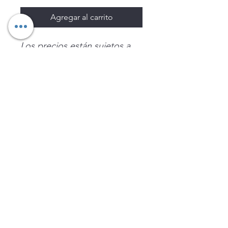
Agregar al carrito
Los precios están sujetos a
cambio sin previo aviso.
Imágenes de productos con
fines ilustrativos.
Disponibilidad sujeta a
existencias. Precios en MXN
sin IVA.
LEGNATEC
Email
ventas@legnatec.com
WhatsApp
+52 1 81 1184 8644