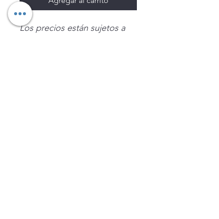
Agregar al carrito
Los precios están sujetos a
cambio sin previo aviso.
Imágenes de productos con
fines ilustrativos.
Disponibilidad sujeta a
existencias. Precios en MXN
sin IVA.
LEGNATEC
Email
ventas@legnatec.com
WhatsApp
+52 1 81 1184 8644
©2023 por LEGNATEC. Creado con LEGNATEC.COM