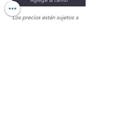
Agregar al carrito
Los precios están sujetos a
cambio sin previo aviso.
Imágenes de productos con
fines ilustrativos.
Disponibilidad sujeta a
existencias. Precios en MXN
sin IVA.
LEGNATEC
Email
ventas@legnatec.com
WhatsApp
+52 1 81 1184 8644
©2023 por LEGNATEC. Creado con LEGNATEC.COM