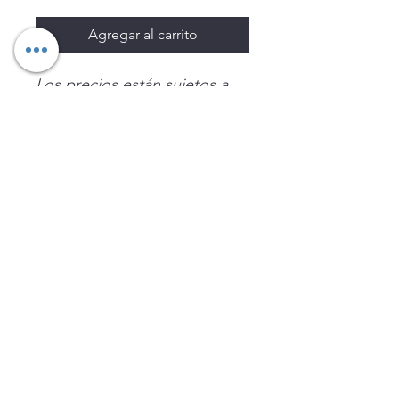
Agregar al carrito
Los precios están sujetos a
cambio sin previo aviso.
Imágenes de productos con
fines ilustrativos.
Disponibilidad sujeta a
existencias. Precios en MXN
sin IVA.
LEGNATEC
Email
ventas@legnatec.com
WhatsApp
+52 1 81 1184 8644